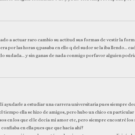
ado a actuar raro cambio su actitud sus formas de vestir la for
era por las horas q pasaba cn ello q del sudor se la iba llendo… 
todo sudada… y sin ganas de nada conmigo porfavor alguien podr
dí ayudarle a estudiar una carrera universitaria pues siempre de
 del tiempo ella se hizo de amigos, pero hubo un chico en particul
os en los que el le decía mi amor etc, pero siempre encontré los
 confiaba en ella pues que que hacía ahí?