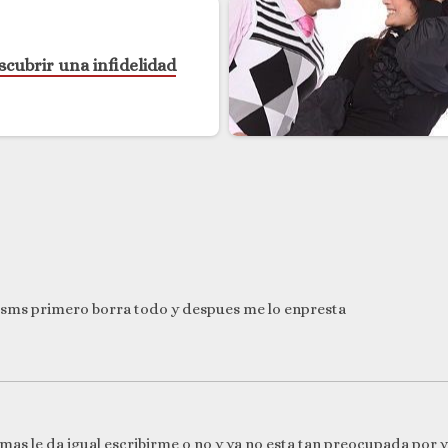
cubrir una infidelidad
n sms primero borra todo y despues me lo enpresta
as le da igual escribirme o no y ya no esta tan preocupada por v