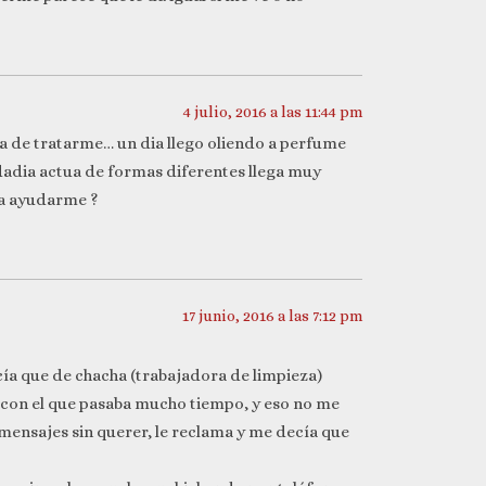
4 julio, 2016 a las 11:44 pm
ma de tratarme… un dia llego oliendo a perfume
cadadia actua de formas diferentes llega muy
ia ayudarme ?
17 junio, 2016 a las 7:12 pm
cía que de chacha (trabajadora de limpieza)
ar con el que pasaba mucho tiempo, y eso no me
 mensajes sin querer, le reclama y me decía que