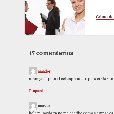
Cómo des
17 comentarios
amador
umm yo le pido el cel enprestado para enviar u
Responder
marcos
hola mi novia ya no me escribe como siempre es m