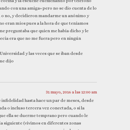
a cocina y la escuche cuchichando por teléfono
icando con una amiga» pero no se dio cuenta de lo
ían o no, y decidieron mandarme un anónimo y
no eran míos pues a la hora de que teníamos
y me preguntaba que quien me había dicho y le
decía era que no me fuera pero en ningún
 Universidad y las veces que se iban desde
me dijo
31 mayo, 2016 a las 12:00 am
e infidelidad hasta hace un par de meses, desde
da o incluso tercera vez conectada, o si la
ue ella se duerme temprano pero cuando le
a siguiente (vivimos en diferentes zonas