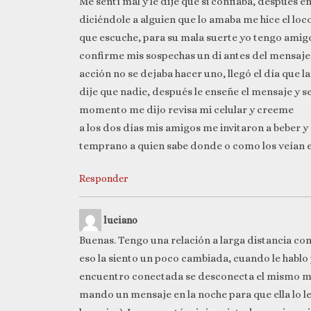
Me sentí mal y le dije que si confiaba, después
diciéndole a alguien que lo amaba me hice el loc
que escuche, para su mala suerte yo tengo amigo
confirme mis sospechas un di antes del mensaje
acción no se dejaba hacer uno, llegó el día que 
dije que nadie, después le enseñe el mensaje y 
momento me dijo revisa mi celular y creeme
a los dos días mis amigos me invitaron a beber y
temprano a quien sabe donde o como los veían ell
Responder
luciano
Buenas. Tengo una relación a larga distancia co
eso la siento un poco cambiada, cuando le hablo 
encuentro conectada se desconecta el mismo m
mando un mensaje en la noche para que ella lo l