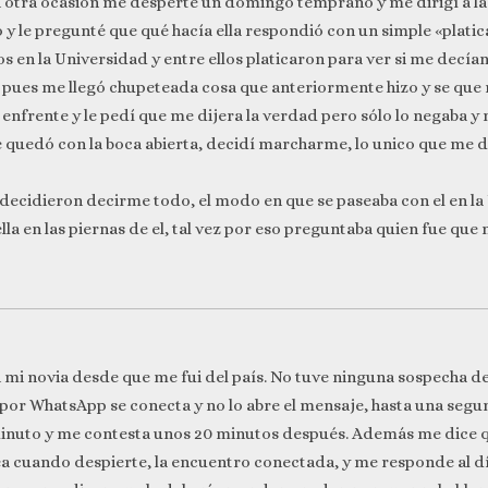
 en otra ocasión me desperté un domingo temprano y me dirigí a l
o y le pregunté que qué hacía ella respondió con un simple «plat
s en la Universidad y entre ellos platicaron para ver si me dec
 pues me llegó chupeteada cosa que anteriormente hizo y se que 
la enfrente y le pedí que me dijera la verdad pero sólo lo negaba 
se quedó con la boca abierta, decidí marcharme, lo unico que me 
 decidieron decirme todo, el modo en que se paseaba con el en la
a en las piernas de el, tal vez por eso preguntaba quien fue que 
n mi novia desde que me fui del país. No tuve ninguna sospecha d
por WhatsApp se conecta y no lo abre el mensaje, hasta una segun
inuto y me contesta unos 20 minutos después. Además me dice q
ea cuando despierte, la encuentro conectada, y me responde al dí