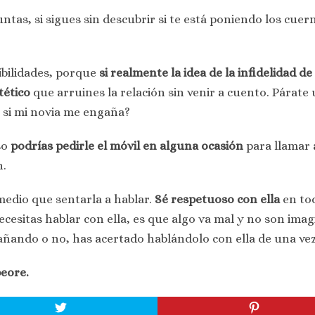
tas, si sigues sin descubrir si te está poniendo los cuer
ibilidades, porque
si realmente la idea de la infidelidad de
tético
que arruines la relación sin venir a cuento. Párate
 si mi novia me engaña?
so
podrías pedirle el móvil en alguna ocasión
para llamar 
n.
medio que sentarla a hablar.
Sé respetuoso con ella
en tod
ecesitas hablar con ella, es que algo va mal y no son ima
gañando o no, has acertado hablándolo con ella de una vez
peore.