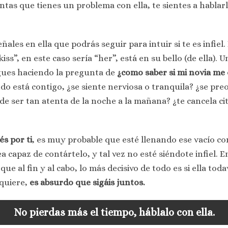
tas que tienes un problema con ella, te sientes a habla
ales en ella que podrás seguir para intuir si te es infiel.
is kiss”, en este caso sería “her”, está en su bello (de ella
igues haciendo la pregunta de
¿como saber si mi novia me
do está contigo, ¿se siente nerviosa o tranquila? ¿se pr
 de ser tan atenta de la noche a la mañana? ¿te cancela c
és por ti
, es muy probable que esté llenando ese vacío co
capaz de contártelo, y tal vez no esté siéndote infiel. E
que al fin y al cabo, lo más decisivo de todo es si ella toda
 quiere,
es absurdo que sigáis juntos.
No pierdas más el tiempo, háblalo con ella.