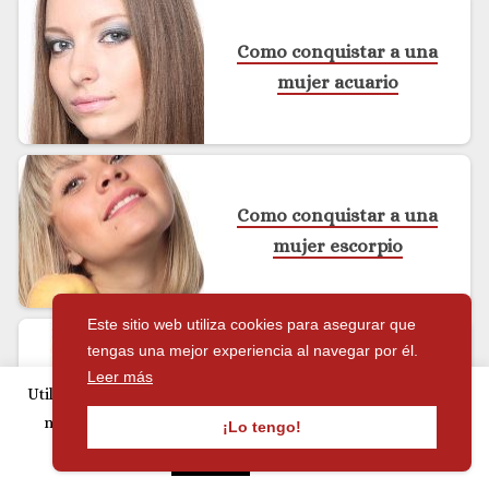
Como conquistar a una
mujer acuario
Como conquistar a una
mujer escorpio
Este sitio web utiliza cookies para asegurar que
tengas una mejor experiencia al navegar por él.
Leer más
Como conquistar a una
Utilizamos cookies para personalizar publicidad y analizar
mujer géminis
nuestro tráfico. Si continúa navegando, acepta su uso.
¡Lo tengo!
Leer más
Aceptar