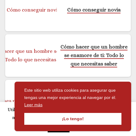
Cómo conseguir novia
Cómo hacer que un hombre
se enamore de ti: Todo lo
que necesitas saber
Este sitio web utiliza cookies para asegurar que
Perfumes para enamorar a
tengas una mejor experiencia al navegar por él.
una mujer
Leer más
Utilizamos cookies para personalizar publicidad y analizar
nuestro tráfico. Si continúa navegando, acepta su uso.
¡Lo tengo!
Leer más
Aceptar