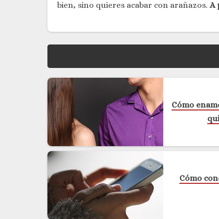
bien, sino quieres acabar con arañazos.
A p
Cómo enamor
qu
Cómo conq