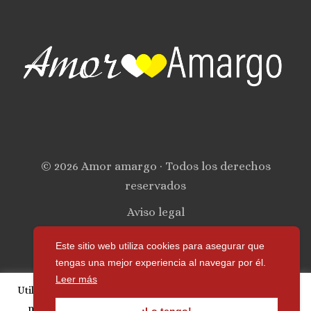
© 2026 Amor amargo · Todos los derechos
reservados
Aviso legal
Política de privacidad
Este sitio web utiliza cookies para asegurar que
tengas una mejor experiencia al navegar por él.
Política de cookies
Leer más
Utilizamos cookies para personalizar publicidad y analizar
Contacto
nuestro tráfico. Si continúa navegando, acepta su uso.