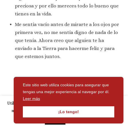
preciosa y por ello mereces todo lo bueno que
tienes en la vida.
Me sentía vacío antes de mirarte a los ojos por
primera vez, no me sentía digno de nada de lo
que tenía. Ahora creo que alguien te ha
enviado a la Tierra para hacerme feliz y para
que estemos juntos.
Este sitio web utiliza cookies para asegurar que
tengas una mejor experiencia al navegar por él.
Leer más
Utilizamos cookies para personalizar publicidad y analizar
nuestro tráfico. Si continúa navegando, acepta su uso.
¡Lo tengo!
Leer más
Aceptar