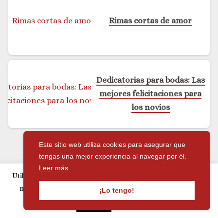
Rimas cortas de amor
Dedicatorias para bodas: Las
mejores felicitaciones para
los novios
Este sitio web utiliza cookies para asegurar que
tengas una mejor experiencia al navegar por él.
Leer más
Utilizamos cookies para personalizar publicidad y analizar
Deja una respuesta
nuestro tráfico. Si continúa navegando, acepta su uso.
¡Lo tengo!
Tu dirección de correo electrónico no será
Leer más
Aceptar
publicada.
Los campos obligatorios están