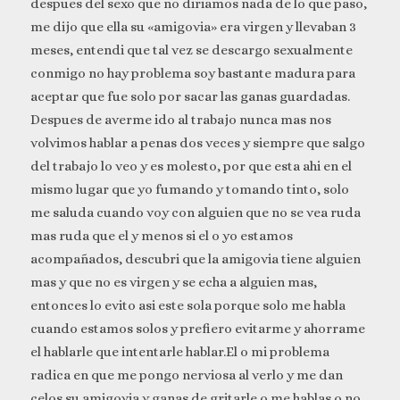
despues del sexo que no diriamos nada de lo que paso,
me dijo que ella su «amigovia» era virgen y llevaban 3
meses, entendi que tal vez se descargo sexualmente
conmigo no hay problema soy bastante madura para
aceptar que fue solo por sacar las ganas guardadas.
Despues de averme ido al trabajo nunca mas nos
volvimos hablar a penas dos veces y siempre que salgo
del trabajo lo veo y es molesto, por que esta ahi en el
mismo lugar que yo fumando y tomando tinto, solo
me saluda cuando voy con alguien que no se vea ruda
mas ruda que el y menos si el o yo estamos
acompañados, descubri que la amigovia tiene alguien
mas y que no es virgen y se echa a alguien mas,
entonces lo evito asi este sola porque solo me habla
cuando estamos solos y prefiero evitarme y ahorrame
el hablarle que intentarle hablar.El o mi problema
radica en que me pongo nerviosa al verlo y me dan
celos su amigovia y ganas de gritarle o me hablas o no,