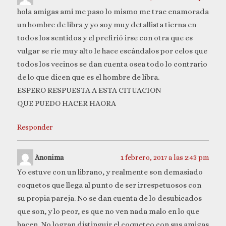
hola amigas ami me paso lo mismo me trae enamorada
un hombre de libra y yo soy muy detallista tierna en
todos los sentidos y el prefirió irse con otra que es
vulgar se ríe muy alto le hace escándalos por celos que
todos los vecinos se dan cuenta osea todo lo contrario
de lo que dicen que es el hombre de libra.
ESPERO RESPUESTA A ESTA CITUACION
QUE PUEDO HACER HAORA
Responder
Anonima
1 febrero, 2017 a las 2:43 pm
Yo estuve con un librano, y realmente son demasiado
coquetos que llega al punto de ser irrespetuosos con
su propia pareja. No se dan cuenta de lo desubicados
que son, y lo peor, es que no ven nada malo en lo que
hacen. No logran distinguir el coqueteo con sus amigas