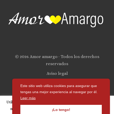
© 2026 Amor amargo · Todos los derechos
reservados
Aviso legal
Política de privacidad
Este sitio web utiliza cookies para asegurar que
tengas una mejor experiencia al navegar por él.
Política de cookies
Leer más
Utilizamos cookies para personalizar publicidad y analizar
Contacto
nuestro tráfico. Si continúa navegando, acepta su uso.
¡Lo tengo!