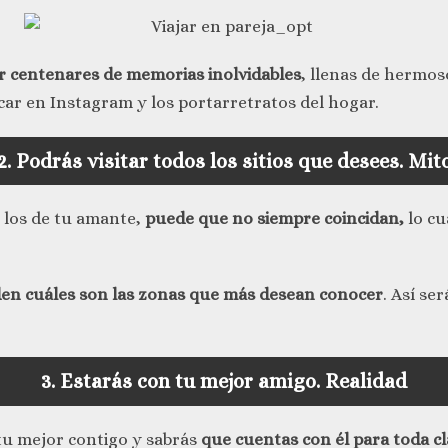
r centenares de memorias inolvidables
, llenas de hermo
ar en Instagram y los portarretratos del hogar.
2. Podrás visitar todos los sitios que desees.
Mit
 los de tu amante,
puede que no siempre coincidan,
lo cu
en cuáles son las zonas que más desean conocer
. Así se
3. Estarás con tu mejor amigo.
Realidad
 tu mejor contigo y sabrás
que cuentas con él para toda cl