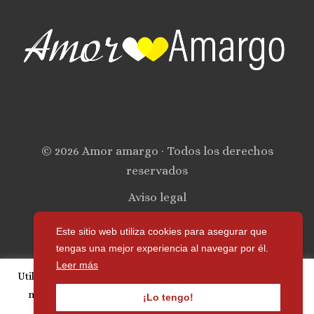
© 2026 Amor amargo · Todos los derechos
reservados
Aviso legal
Política de privacidad
Este sitio web utiliza cookies para asegurar que
tengas una mejor experiencia al navegar por él.
Política de cookies
Leer más
Utilizamos cookies para personalizar publicidad y analizar
Contacto
nuestro tráfico. Si continúa navegando, acepta su uso.
¡Lo tengo!