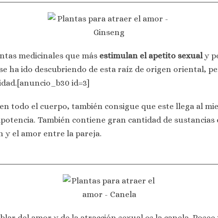
lantas medicinales que más
estimulan el apetito sexual
y po
e ha ido descubriendo de esta raíz de origen oriental, p
lidad.[anuncio_b30 id=3]
 en todo el cuerpo, también consigue que este llega al 
mpotencia. También contiene gran cantidad de sustancias
 y el amor entre la pareja.
lar del amor y de la atracción sexual es la canela. Posee