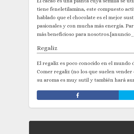
El cacao es una planta cuya semilla se ut
tiene feneletilamina, este compuesto act
hablado que el chocolate es el mejor sust
pasionales y con mucha más energía. Par
más beneficioso para nosotros.[anuncio_
Regaliz
El regaliz es poco conocido en el mundo 
Comer regaliz (no los que suelen vender
su aroma es muy sutil y también hará aum