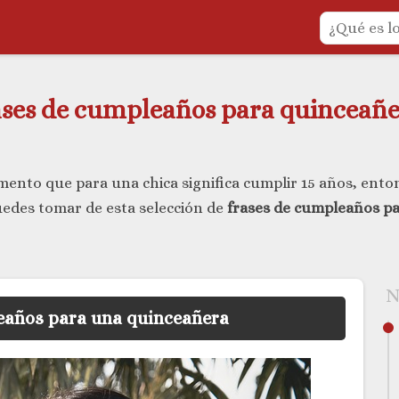
ases de cumpleaños para quinceañe
omento que para una chica significa cumplir 15 años, ent
des tomar de esta selección de
frases de cumpleaños p
N
leaños para una quinceañera