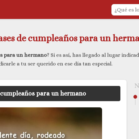
ases de cumpleaños para un herm
ños para un hermano
? Si es así, has llegado al lugar indi
icarle a tu ser querido en ese día tan especial.
N
e cumpleaños para un hermano